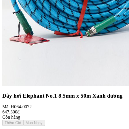
Dây hơi Elephant No.1 8.5mm x 50m Xanh dương
Mã: H064-0072
647.300đ
Còn hàng
Thêm Giỏ
Mua Ngay