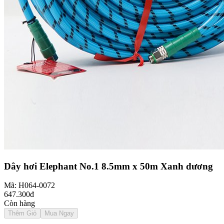
Dây hơi Elephant No.1 8.5mm x 50m Xanh dương
Mã: H064-0072
647.300đ
Còn hàng
Thêm Giỏ
Mua Ngay