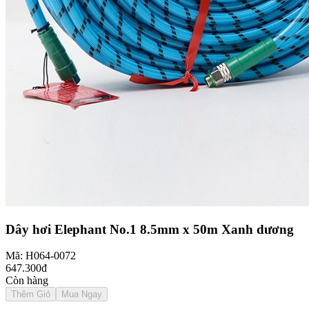
Dây hơi Elephant No.1 8.5mm x 50m Xanh dương
Mã: H064-0072
647.300đ
Còn hàng
Thêm Giỏ
Mua Ngay