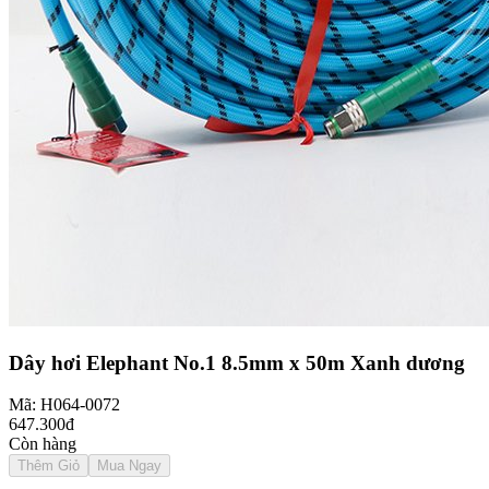
Dây hơi Elephant No.1 8.5mm x 50m Xanh dương
Mã: H064-0072
647.300đ
Còn hàng
Thêm Giỏ
Mua Ngay