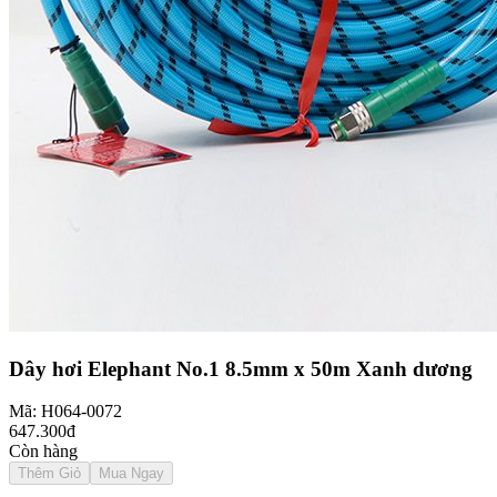
Dây hơi Elephant No.1 8.5mm x 50m Xanh dương
Mã: H064-0072
647.300đ
Còn hàng
Thêm Giỏ
Mua Ngay